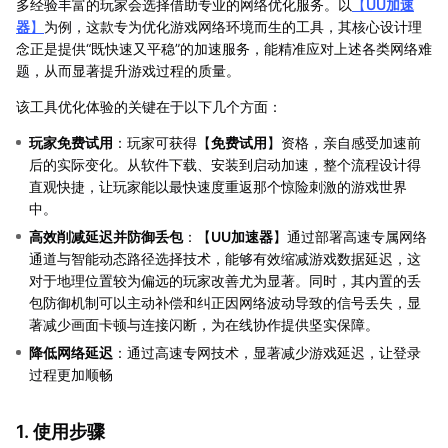
多经验丰富的玩家会选择借助专业的网络优化服务。以
【
UU加速
器
】
为例，这款专为优化游戏网络环境而生的工具，其核心设计理
念正是提供“既快速又平稳”的加速服务，能精准应对上述各类网络难
题，从而显著提升游戏过程的质量。
该工具优化体验的关键在于以下几个方面：
玩家免费试用
：玩家可获得【
免费试用
】资格，亲自感受加速前
后的实际变化。从软件下载、安装到启动加速，整个流程设计得
直观快捷，让玩家能以最快速度重返那个惊险刺激的游戏世界
中。
高效削减延迟并防御丢包
：【
UU加速器
】通过部署高速专属网络
通道与智能动态路径选择技术，能够有效缩减游戏数据延迟，这
对于地理位置较为偏远的玩家改善尤为显著。同时，其内置的丢
包防御机制可以主动补偿和纠正因网络波动导致的信号丢失，显
著减少画面卡顿与连接闪断，为在线协作提供坚实保障。
降低网络延迟
：通过高速专网技术，显著减少游戏延迟，让登录
过程更加顺畅
1. 使用步骤