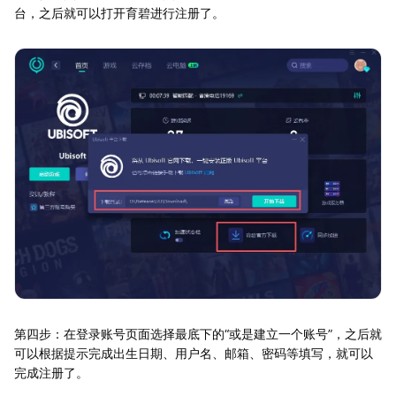
台，之后就可以打开育碧进行注册了。
第四步：在登录账号页面选择最底下的“或是建立一个账号”，之后就
可以根据提示完成出生日期、用户名、邮箱、密码等填写，就可以
完成注册了。