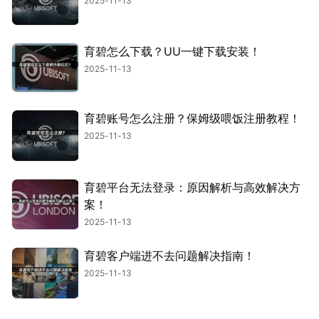
2025-11-13
育碧怎么下载？UU一键下载安装！
2025-11-13
育碧账号怎么注册？保姆级喂饭注册教程！
2025-11-13
育碧平台无法登录：原因解析与高效解决方
案！
2025-11-13
育碧客户端进不去问题解决指南！
2025-11-13