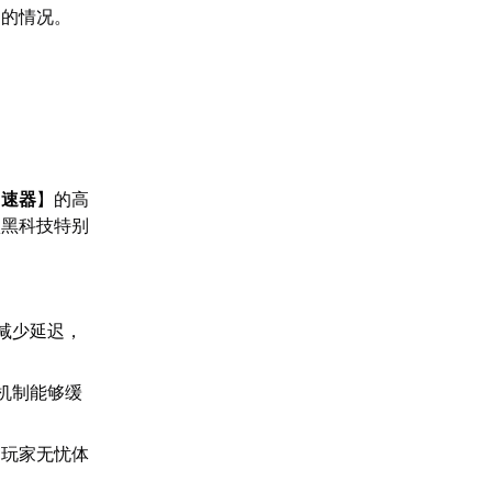
洞的情况。
加速器
】的高
项黑科技特别
。
减少延迟，
机制能够缓
助玩家无忧体