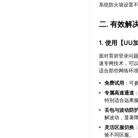
系统防火墙设置
二. 有效
1. 使用【
UU
面对育碧登录问
速专网技术，可
适合那些网络环
免费试用
：可
专属高速通道
特别适合远离
丢包与波动防
解波动，显著
灵活区服切换
验不同区服。