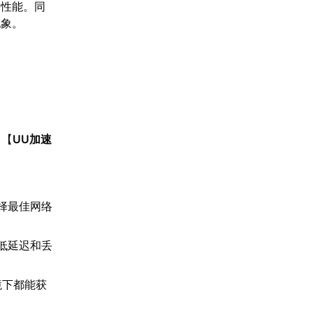
络性能。同
现象。
。【
UU加速
。
择最佳网络
低延迟和丢
境下都能获