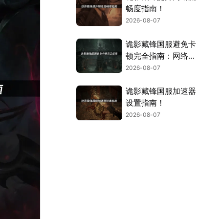
畅度指南！
2026-08-07
诡影藏锋国服避免卡
顿完全指南：网络优
化与解决技巧！
2026-08-07
诡影藏锋国服加速器
设置指南！
2026-08-07