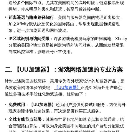
途经多个国际节点。尤其在美国晚间的高峰时段，链路极易出现
拥堵，带来明显的丢包和延迟，甚至导致连接中断。
距离遥远与路由路径绕行
：美国与服务器之间的物理距离极大，
加之Xfinity默认缺乏优化的国际路由，常常出现数据包绕路现
象，进一步加剧延迟和网络波动。
IP区域识别与访问受限
：许多游戏会检测玩家的IP归属地。Xfinity
分配的美国IP地址容易被判定为境外访问对象，从而触发登录限
制或风控审核，影响账号正常使用。
二. 【
UU加速器
】：游戏网络加速的专业方案
针对上述跨国连线障碍，采用专为海外玩家设计的加速器产品，是
高效改善网络体验的关键。
【
UU加速器
】
正是针对海外用户痛点，
通过多项技术手段优化游戏连接。优势如下：
免费试用
：【
UU加速器
】还为用户提供免费试用服务，方便海外
玩家实际体验加速效果，再决定是否购买正式服务。
全球专线节点部署
：其遍布世界各地的加速节点和专线通道，结
合智能路由算法，可以为身处美国不同地区的用户自动分配最优