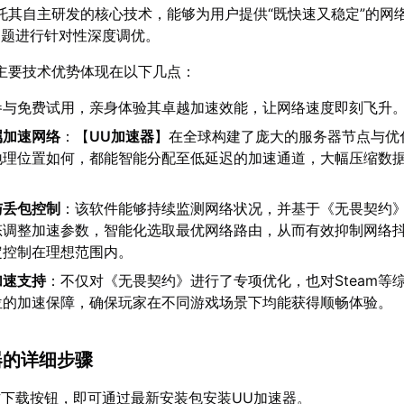
托其自主研发的核心技术，能够为用户提供“既快速又稳定”的网
问题进行针对性深度调优。
主要技术优势体现在以下几点：
参与免费试用，亲身体验其卓越加速效能，让网络速度即刻飞升
属加速网络
：【
UU加速器
】在全球构建了庞大的服务器节点与优
地理位置如何，都能智能分配至低延迟的加速通道，大幅压缩数
与丢包控制
：该软件能够持续监测网络状况，并基于《无畏契约
态调整加速参数，智能化选取最优网络路由，从而有效抑制网络
定控制在理想范围内。
加速支持
：不仅对《无畏契约》进行了专项优化，也对Steam等
位的加速保障，确保玩家在不同游戏场景下均能获得顺畅体验。
速器的详细步骤
下载按钮，即可通过最新安装包安装UU加速器。