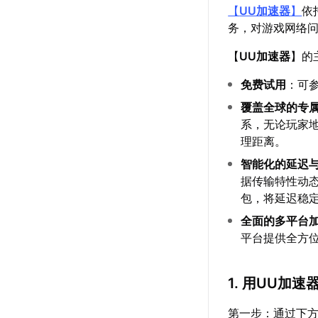
【
UU加速器
】
依
务，对游戏网络
【
UU加速器
】的
免费试用
：可
覆盖全球的专
系，无论玩家
理距离。
智能化的延迟
据传输特性动
包，将延迟稳
全面的多平台
平台提供全方
1. 用UU加
第一步：通过下方