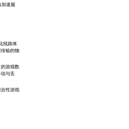
络加速服
。
化线路体
据传输的物
》的游戏数
抖动与丢
综合性游戏