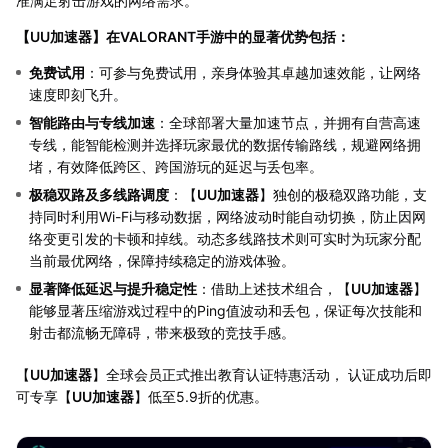
准满足射击游戏的网络需求。
【
UU加速器
】在VALORANT手游中的显著优势包括：
免费试用
：可参与免费试用，亲身体验其卓越加速效能，让网络
速度即刻飞升。
智能路由与专线加速
：全球部署大量加速节点，并拥有自营高速
专线，能智能检测并选择玩家最优的数据传输路线，规避网络拥
堵，有效降低跨区、跨国游玩的延迟与丢包率。
极稳双路及多线路调度
：【
UU加速器
】独创的极稳双路功能，支
持同时利用Wi-Fi与移动数据，网络波动时能自动切换，防止因网
络变更引发的卡顿和掉线。动态多线路技术则可实时为玩家分配
当前最优网络，保障持续稳定的游戏体验。
显著降低延迟与提升稳定性
：借助上述技术组合，【
UU加速器
】
能够显著压缩游戏过程中的Ping值波动和丢包，保证每次技能和
射击都流畅无障碍，带来极致的竞技手感。
【
UU加速器
】全球会员正式推出教育认证特惠活动， 认证成功后即
可专享【
UU加速器
】低至5.9折的优惠。