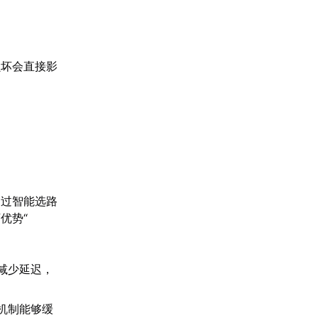
损坏会直接影
通过智能选路
优势“
。
减少延迟，
机制能够缓