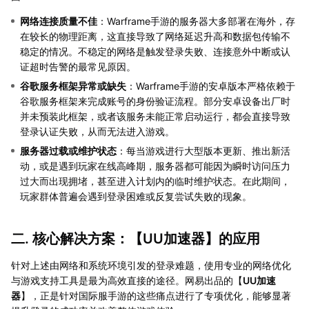
网络连接质量不佳
：Warframe手游的服务器大多部署在海外，存
在较长的物理距离，这直接导致了网络延迟升高和数据包传输不
稳定的情况。不稳定的网络是触发登录失败、连接意外中断或认
证超时告警的最常见原因。
谷歌服务框架异常或缺失
：Warframe手游的安卓版本严格依赖于
谷歌服务框架来完成账号的身份验证流程。部分安卓设备出厂时
并未预装此框架，或者该服务未能正常启动运行，都会直接导致
登录认证失败，从而无法进入游戏。
服务器过载或维护状态
：每当游戏进行大型版本更新、推出新活
动，或是遇到玩家在线高峰期，服务器都可能因为瞬时访问压力
过大而出现拥堵，甚至进入计划内的临时维护状态。在此期间，
玩家群体普遍会遇到登录困难或反复尝试失败的现象。
二. 核心解决方案：【
UU加速器
】的应用
针对上述由网络和系统环境引发的登录难题，使用专业的网络优化
与游戏支持工具是最为高效直接的途径。网易出品的【
UU加速
器
】，正是针对国际服手游的这些痛点进行了专项优化，能够显著