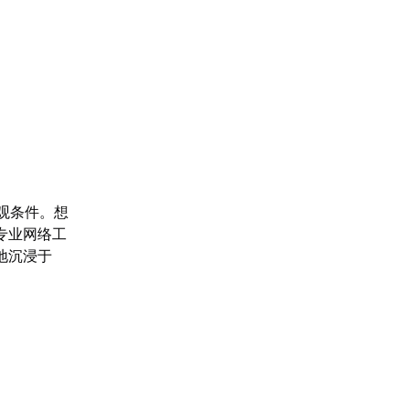
客观条件。想
专业网络工
地沉浸于