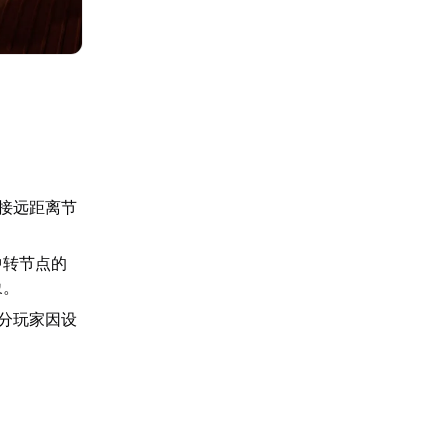
连接远距离节
中转节点的
象。
部分玩家因设
。
。