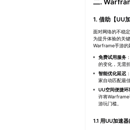
二. War
1. 借助【
UU
面对网络的不稳
为提升体验的关
Warframe手
免费试用服务
的变化，无需
智能优化延迟
家自动匹配最
UU空间便捷环
许将Warfr
游玩门槛。
1.1 用UU加