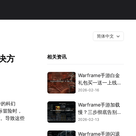
简体中文
解决方
相关资讯
Warframe手游白金
礼包买一送一上线攻
略！
2026-02-16
特的科幻
Warframe手游加载
际冒险时，
慢？三步彻底告别延
作。导致这些
迟卡顿！
2026-02-13
Warframe手游闪退