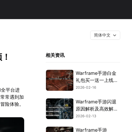
简体中文
顿！
相关资讯
Warframe手游白金
礼包买一送一上线攻
略！
2026-02-16
和全平台进
时常常遇到加
Warframe手游闪退
际冒险体验。
原因解析及高效解决
方法！
2026-02-13
Warframe手游