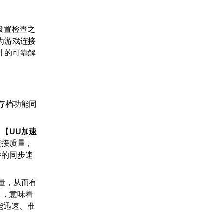
统设置检查之
为游戏连接
计的可靠解
云存档功能同
，【
UU加速
连接质量，
件的同步速
量，从而有
力，意味着
能迅速、准