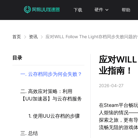
下载
硬件
帮助
首页
资讯
应对WILL Follow The Light存档同步失败问
应对WILL
目录
业指南！
一. 云存档同步为何会失败？
2026-04-27
二. 高效应对策略：利用
【UU加速器】与云存档服务
在Steam平台畅玩
人烦恼的情况—
1. 使用UU云存档的步骤
探索之旅，更有
流畅无阻的游戏
三. 总结