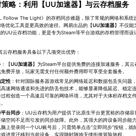
应对策略：利用【
UU加速器
】与云存档服务
L Follow The Light》的存档同步难题，除了常规的网络和系
网络优化工具是更高效的途径。网易出品的【
UU加速器
】不仅能
的UU云存档功能，更是专为Steam等平台游戏的存档管理而设
其云存档服务具备以下几项突出优势：
务
：【
UU加速器
】为Steam平台提供免费的连接加速服务，其
游戏免费开放，玩家无需支付任何额外费用即可享受全套服务。
稳定性
：针对国际服务器游戏常见的网络延迟和数据包丢失问题
属高速网络通道和先进的防丢包技术，能够显著降低延迟、稳定
步过程创造一个高速且可靠的网络环境，尤其对于大体积存档文
显。
跨平台同步
：UU云存档为用户提供了比原生平台更宽裕的存储容
存储空间不足而引发的同步故障。此外，其强大的跨设备同步能
脑上登录同一个UU账号后，只需简单点击“立即同步”按钮，就
游戏进度迁移到当前设备，实现随时随地无缝衔接冒险旅程。