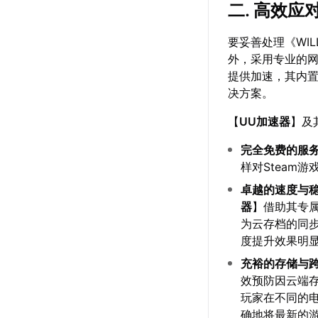
二. 高效
要妥善处理《WIL
外，采用专业的
提供加速，其内置
决方案。
【
UU加速器
】及
完全免费的服
样对Steam
卓越的速度与
器
】借助其专
为云存档的同
度提升效果明
充裕的存储与
效预防因云端
玩家在不同的电
确地将最新的