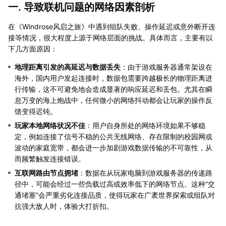
一. 导致联机问题的网络因素剖析
在《Windrose风启之旅》中遇到组队失败、操作延迟或意外断开连
接等情况，很大程度上源于网络层面的挑战。具体而言，主要有以
下几方面原因：
地理距离引发的高延迟与数据丢失
：由于游戏服务器通常架设在
海外，国内用户发起连接时，数据包需要跨越极长的物理距离进
行传输，这不可避免地会造成显著的响应延迟和丢包。尤其在瞬
息万变的海上炮战中，任何微小的网络抖动都会让玩家的操作反
馈变得迟钝。
玩家本地网络状况不佳
：用户自身所处的网络环境如果不够稳
定，例如连接了信号不稳的公共无线网络、存在限制的校园网或
波动的家庭宽带，都会进一步加剧游戏数据传输的不可靠性，从
而频繁触发连接错误。
互联网路由节点拥堵
：数据在从玩家电脑到游戏服务器的传递路
径中，可能会经过一些负载过高或效率低下的网络节点。这种“交
通堵塞”会严重劣化连接品质，使得玩家在广袤世界探索或组队对
抗强大敌人时，体验大打折扣。