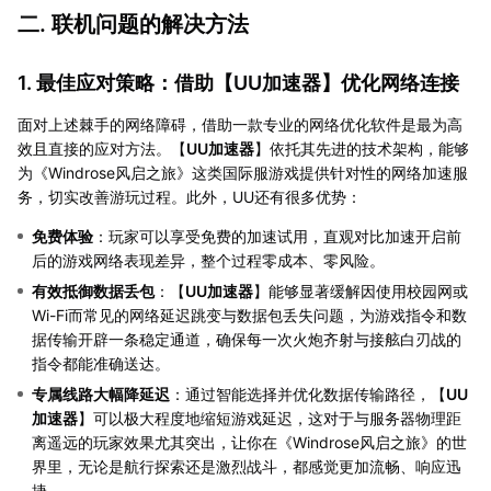
二. 联机问题的解决方法
1. 最佳应对策略：借助【
UU加速器
】优化网络连接
面对上述棘手的网络障碍，借助一款专业的网络优化软件是最为高
效且直接的应对方法。【
UU加速器
】依托其先进的技术架构，能够
为《Windrose风启之旅》这类国际服游戏提供针对性的网络加速服
务，切实改善游玩过程。此外，UU还有很多优势：
免费体验
：玩家可以享受免费的加速试用，直观对比加速开启前
后的游戏网络表现差异，整个过程零成本、零风险。
有效抵御数据丢包
：【
UU加速器
】能够显著缓解因使用校园网或
Wi-Fi而常见的网络延迟跳变与数据包丢失问题，为游戏指令和数
据传输开辟一条稳定通道，确保每一次火炮齐射与接舷白刃战的
指令都能准确送达。
专属线路大幅降延迟
：通过智能选择并优化数据传输路径，【
UU
加速器
】可以极大程度地缩短游戏延迟，这对于与服务器物理距
离遥远的玩家效果尤其突出，让你在《Windrose风启之旅》的世
界里，无论是航行探索还是激烈战斗，都感觉更加流畅、响应迅
捷。