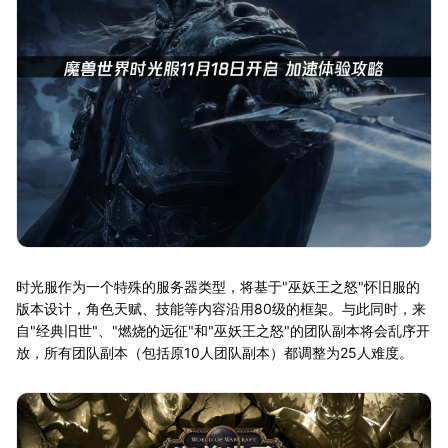
时光服作为一个特殊的服务器类型，将基于"巫妖王之怒"怀旧服的
版本设计，角色天赋、技能等内容沿用80级的框架。与此同时，来
自"经典旧世"、"燃烧的远征"和"巫妖王之怒"的团队副本将会乱序开
放，所有团队副本（包括原10人团队副本）都调整为25人难度。