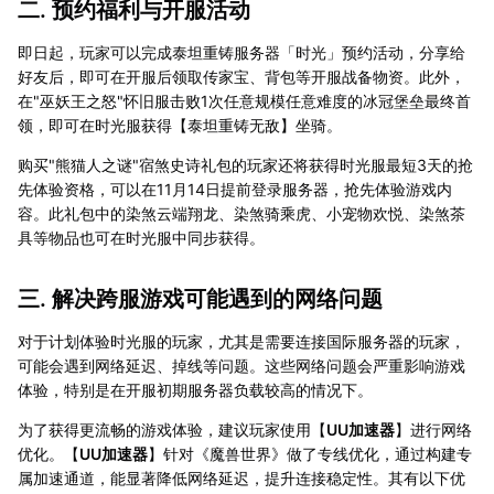
二. 预约福利与开服活动
即日起，玩家可以完成泰坦重铸服务器「时光」预约活动，分享给
好友后，即可在开服后领取传家宝、背包等开服战备物资。此外，
在"巫妖王之怒"怀旧服击败1次任意规模任意难度的冰冠堡垒最终首
领，即可在时光服获得【泰坦重铸无敌】坐骑。
购买"熊猫人之谜"宿煞史诗礼包的玩家还将获得时光服最短3天的抢
先体验资格，可以在11月14日提前登录服务器，抢先体验游戏内
容。此礼包中的染煞云端翔龙、染煞骑乘虎、小宠物欢悦、染煞茶
具等物品也可在时光服中同步获得。
三. 解决跨服游戏可能遇到的网络问题
对于计划体验时光服的玩家，尤其是需要连接国际服务器的玩家，
可能会遇到网络延迟、掉线等问题。这些网络问题会严重影响游戏
体验，特别是在开服初期服务器负载较高的情况下。
为了获得更流畅的游戏体验，建议玩家使用【
UU加速器
】进行网络
优化。【
UU加速器
】针对《魔兽世界》做了专线优化，通过构建专
属加速通道，能显著降低网络延迟，提升连接稳定性。其有以下优