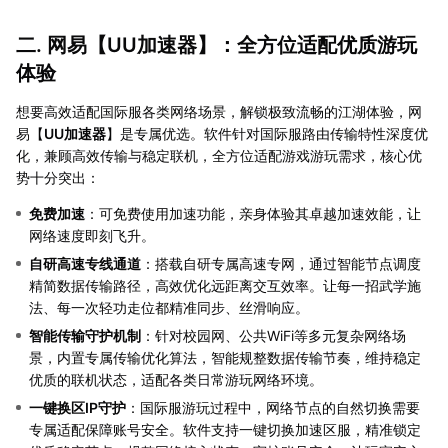
二. 网易【UU加速器】：全方位适配优质游玩
体验
想要高效适配国际服各类网络场景，解锁极致流畅的江湖体验，网
易【
UU加速器
】是专属优选。软件针对国际服路由传输特性深度优
化，兼顾高效传输与稳定联机，全方位适配游戏游玩需求，核心优
势十分突出：
免费加速
：可免费使用加速功能，亲身体验其卓越加速效能，让
网络速度即刻飞升。
自研高速专线通道
：搭载自研专属高速专网，通过智能节点调度
精简数据传输路径，高效优化远距离交互效率。让每一招武学施
法、每一次轻功走位都精准同步、丝滑响应。
智能传输守护机制
：针对校园网、公共WiFi等多元复杂网络场
景，内置专属传输优化算法，智能规整数据传输节奏，维持稳定
优质的联机状态，适配各类日常游玩网络环境。
一键换区IP守护
：国际服游玩过程中，网络节点的自然切换需要
专属适配保障账号安全。软件支持一键切换加速区服，精准锁定