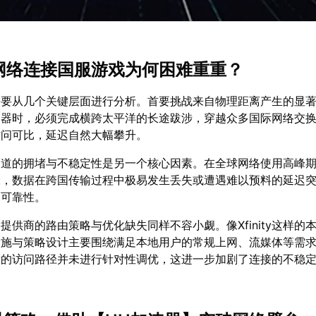
nity网络连接国服游戏为何困难重重？
需要从几个关键层面进行分析。首要挑战来自物理距离产生的显
务器时，必须完成横跨太平洋的长途跋涉，穿越众多国际网络交
访问可比，延迟自然大幅攀升。
通道的拥堵与不稳定性是另一个核心因素。在全球网络使用高峰
张，数据在跨国传输过程中极易发生丢失或遭遇难以预料的延迟
的可靠性。
提供商的路由策略与优化缺失同样不容小觑。像Xfinity这样的
设施与策略设计主要围绕满足本地用户的常规上网、流媒体等需
标的访问路径并未进行针对性调优，这进一步加剧了连接的不稳