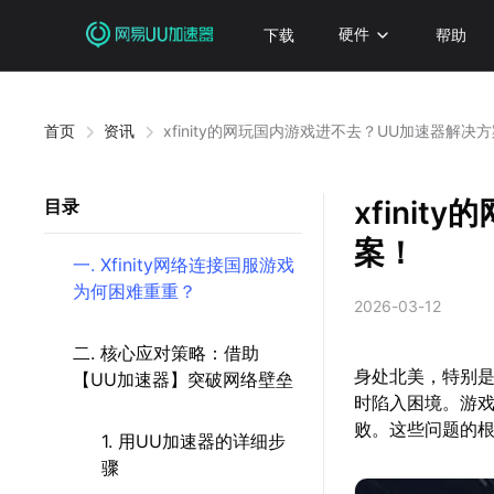
下载
硬件
帮助
首页
资讯
xfinity的网玩国内游戏进不去？UU加速器解决
xfini
目录
案！
一. Xfinity网络连接国服游戏
为何困难重重？
2026-03-12
二. 核心应对策略：借助
身处北美，特别是
【UU加速器】突破网络壁垒
时陷入困境。游
败。这些问题的
1. 用UU加速器的详细步
骤