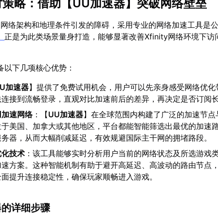
应对策略：借助【
UU加速器
】突破网络壁垒
由网络架构和地理条件引发的障碍，采用专业的网络加速工具是
】
正是为此类场景量身打造，能够显著改善Xfinity网络环境下
备以下几项核心优势：
UU加速器
】提供了免费试用机会，用户可以先亲身感受网络优化
法连接到流畅登录，直观对比加速前后的差异，再决定是否订阅
用加速网络
：【
UU加速器
】在全球范围内构建了广泛的加速节点
位于美国、加拿大或其他地区，平台都能智能筛选出最优的加速
服务器，从而大幅削减延迟，有效规避国际主干网的拥堵路段。
优化技术
：该工具能够实时分析用户当前的网络状态及所选游戏
加速方案。这种智能机制有助于避开高延迟、高波动的路由节点
全面提升连接稳定性，确保玩家顺畅进入游戏。
速器的详细步骤