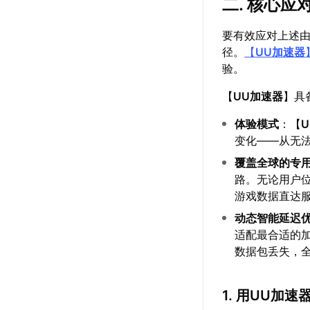
二. 核心
要有效应对上述
径。
【
UU加速器
验。
【
UU加速器
】具
体验模式
：【
变化——从无
覆盖全球的专
路。无论用户
游戏数据直达
动态智能延迟
适配最合适的
数据包丢失，
1. 用UU加