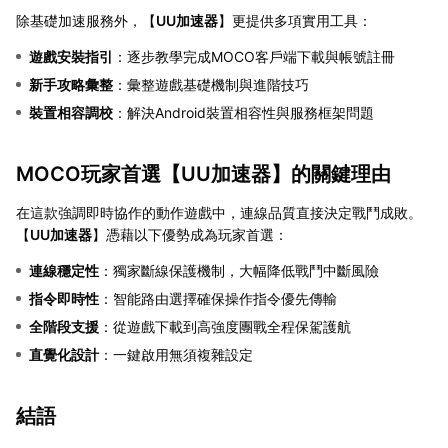
除基礎加速服務外，【
UU加速器
】更提供多項實用工具：
遊戲安裝指引
：逐步教學完成MOCO客戶端下載與帳號註冊
新手攻略彙整
：彙整遊戲基礎機制與進階技巧
裝置相容調校
：解決Android裝置相容性與服務框架問題
MOCO玩家首選【
UU加速器
】的關鍵理由
在這款強調即時協作的動作遊戲中，連線品質直接決定戰鬥成敗。
【
UU加速器
】憑藉以下優勢成為玩家首選：
連線穩定性
：獨家斷線保護機制，大幅降低戰鬥中斷風險
指令即時性
：智能路由選擇確保操作指令優先傳輸
全階段支援
：從遊戲下載到高強度團戰全程保駕護航
直覺化設計
：一鍵啟用無須複雜設定
結語