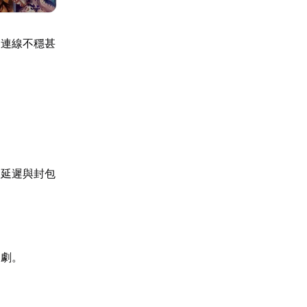
、連線不穩甚
高延遲與封包
加劇。