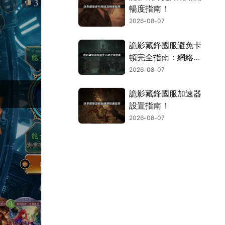
暢度指南！
2026-08-07
詭影藏鋒國服避免卡
頓完全指南：網絡優
化與解決技巧！
2026-08-07
詭影藏鋒國服加速器
設置指南！
2026-08-07