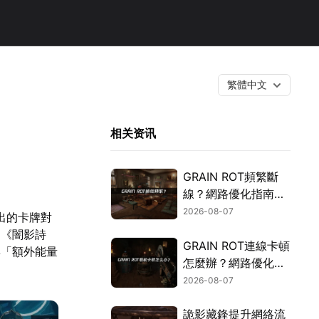
繁體中文
相关资讯
GRAIN ROT頻繁斷
線？網路優化指南一
次搞定！
2026-08-07
新推出的卡牌對
為《闇影詩
GRAIN ROT連線卡頓
與「額外能量
怎麼辦？網路優化這
樣解決！
2026-08-07
詭影藏鋒提升網絡流