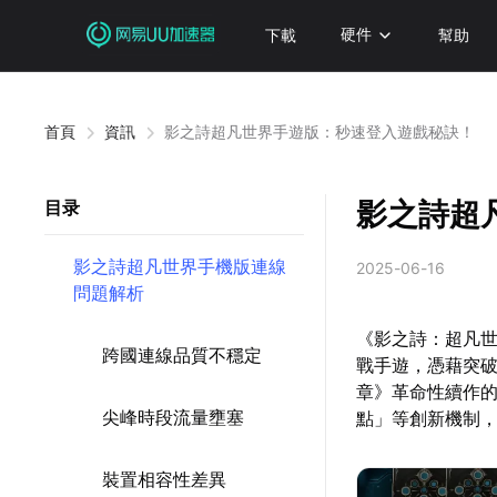
下載
硬件
幫助
首頁
資訊
影之詩超凡世界手遊版：秒速登入遊戲秘訣！
影之詩超
目录
影之詩超凡世界手機版連線
2025-06-16
問題解析
《影之詩：超凡世界》
跨國連線品質不穩定
戰手遊，憑藉突
章》革命性續作
尖峰時段流量壅塞
點」等創新機制
裝置相容性差異