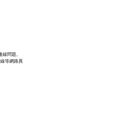
連線問題。
斷線等網路異