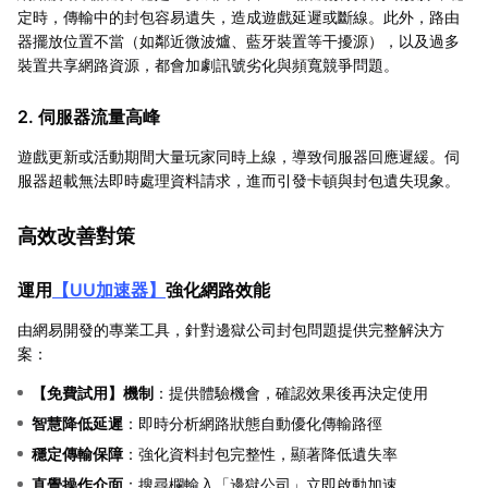
定時，傳輸中的封包容易遺失，造成遊戲延遲或斷線。此外，路由
器擺放位置不當（如鄰近微波爐、藍牙裝置等干擾源），以及過多
裝置共享網路資源，都會加劇訊號劣化與頻寬競爭問題。
2. 伺服器流量高峰
遊戲更新或活動期間大量玩家同時上線，導致伺服器回應遲緩。伺
服器超載無法即時處理資料請求，進而引發卡頓與封包遺失現象。
高效改善對策
運用
【
UU加速器
】
強化網路效能
由網易開發的專業工具，針對邊獄公司封包問題提供完整解決方
案：
【
免費試用
】機制
：提供體驗機會，確認效果後再決定使用
智慧降低延遲
：即時分析網路狀態自動優化傳輸路徑
穩定傳輸保障
：強化資料封包完整性，顯著降低遺失率
直覺操作介面
：搜尋欄輸入「邊獄公司」立即啟動加速