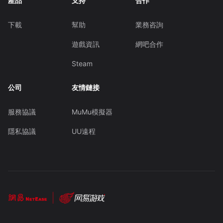
產品
支持
合作
下載
幫助
業務咨詢
遊戲資訊
網吧合作
Steam
公司
友情鏈接
服務協議
MuMu模擬器
隱私協議
UU遠程