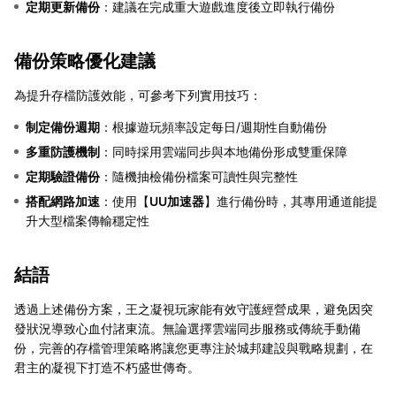
定期更新備份
：建議在完成重大遊戲進度後立即執行備份
備份策略優化建議
為提升存檔防護效能，可參考下列實用技巧：
制定備份週期
：根據遊玩頻率設定每日/週期性自動備份
多重防護機制
：同時採用雲端同步與本地備份形成雙重保障
定期驗證備份
：隨機抽檢備份檔案可讀性與完整性
搭配網路加速
：使用【
UU加速器
】進行備份時，其專用通道能提
升大型檔案傳輸穩定性
結語
透過上述備份方案，王之凝視玩家能有效守護經營成果，避免因突
發狀況導致心血付諸東流。無論選擇雲端同步服務或傳統手動備
份，完善的存檔管理策略將讓您更專注於城邦建設與戰略規劃，在
君主的凝視下打造不朽盛世傳奇。