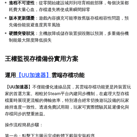
進程不可逆性
：從零開始建設城邦到培育精銳部隊，每個決策都
耗費大量心血，存檔遺失將使成果瞬間歸零
版本更新隱憂
：遊戲內容擴充可能導致舊版存檔相容性問題，預
先備份能規避進度異常風險
硬體突發狀況
：主機故障或儲存裝置損毀難以預測，多重備份機
制能最大限度降低損失
王權監視存檔備份實用方案
運用
【
UU加速器
】
雲端存檔功能
【
UU加速器
】不僅能優化連線品質，其雲端存檔功能更是跨裝置玩
家的首選方案。相較於Steam平台內建同步機制，在處理大型存檔
檔案時展現更流暢的傳輸效率，特別適合經常切換遊玩設備的玩家
維持進度一致性。透過免費試用期，玩家可實際體驗其延遲優化與
存檔同步的雙重效益。
操作流程簡易步驟：
第一步：點擊下方圖示完成軟體下載與安裝程序