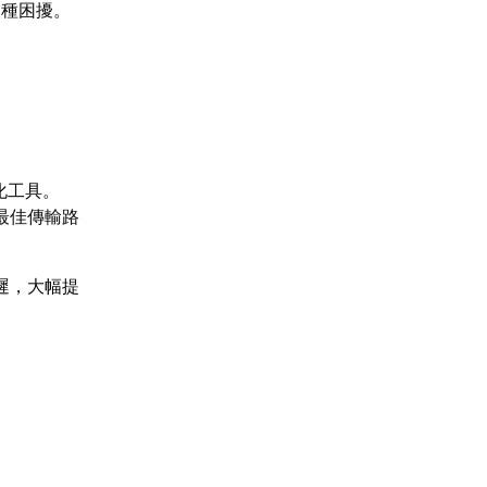
是種困擾。
化工具。
最佳傳輸路
遲，大幅提