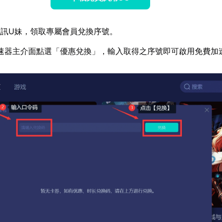
訊U妹，領取專屬會員兌換序號。
速器主介面點選「優惠兌換」，輸入取得之序號即可啟用免費加