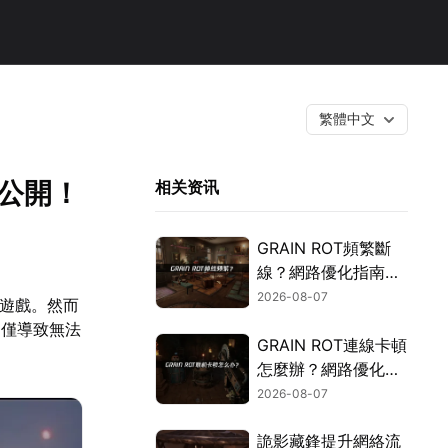
繁體中文
公開！
相关资讯
GRAIN ROT頻繁斷
線？網路優化指南一
次搞定！
2026-08-07
款遊戲。然而
不僅導致無法
GRAIN ROT連線卡頓
怎麼辦？網路優化這
樣解決！
2026-08-07
詭影藏鋒提升網絡流