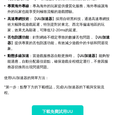
專業海外專線
：專為海外的玩家提供優質化服務，海外專線讓海
外的玩家也能享受到極致流暢的遊戲體驗。
高速專網技術
：【
UU加速器
】採用自研黑科技，通過高速專網技
術大幅降低遊戲延遲，特別是對於東北、西北等偏遠地區的玩
家，效果尤為顯著，可降低12-20ms的延遲。
丟包防護功能
：針對網絡不穩定導致的數據丟包問題，【
UU加速
器
】提供專業的丟包防護功能，有效減少遊戲中的卡頓和閃退現
象。
動態多線加速
：當遊戲服務器自動更換時，【
UU加速器
】能夠智
能適應，自動分配最佳節點，確保遊戲全程穩定運行，不會因服
務器切換而出現閃退問題。
使用UU加速器的簡單方法：
"第一步：點擊下方的下載標誌，完成UU加速器的下載與安裝流
程。
下載免費試用UU