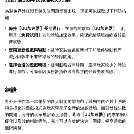
為避免界外狂潮登錄失敗問題反覆出現，玩家可以採取以下預防措
施：
保持【
UU加速器
】長期運行
：在遊戲前啟動【
UU加速器
】，利
用其【
免費試用
】功能體驗加速效果，確保網絡環境始終處於最
佳狀態。
定期更新遊戲與驅動
：及時安裝遊戲更新補丁和硬件驅動程序，
減少因版本不兼容導致的登錄問題。
選擇合適的遊戲時段
：避開服務器高峰期，選擇玩家較少的時段
進行遊戲，可降低因服務器負載過高導致的登錄失敗風險。
結語
界外狂潮作為一款創新的多人戰術射擊遊戲，其獨特的碎片卡系統
和多樣化的遊戲模式為玩家帶來了全新的遊戲體驗。面對登錄失敗
的問題，海外的玩家無需過度擔憂，通過【
UU加速器
】的專業網絡
優化以及其他輔助措施，完全可以有效解決這一困擾，暢享遊戲的
無限樂趣。