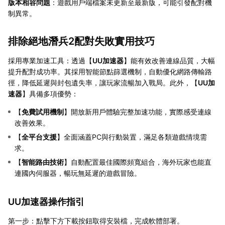
版本相容問題
：遊戲用戶端檔案未更新至最新版，可能引發配對機
制異常。
排除絕地潛兵2配對失敗實用技巧
採用專業加速工具：透過【
UU加速器
】能有效改善連線品質，大幅
提升配對成功率。其採用智能節點篩選機制，自動優化網路傳輸路
徑，降低延遲與封包遺失率，讓玩家流暢加入戰局。此外，【
UU加
速器
】具備多項優勢：
【
免費試用機制
】開放新用戶體驗完整加速功能，實際感受連線
改善效果。
【
全平台支援
】全面涵蓋PC與行動裝置，滿足各類遊戲情境需
求。
【
智能路由技術
】自動配置最佳國際頻寬組合，海外玩家也能直
連國內伺服器，暢玩無延遲的遊戲冒險。
UU加速器操作指引
第一步：點擊下方下載按鈕取得安裝檔，完成軟體部署。