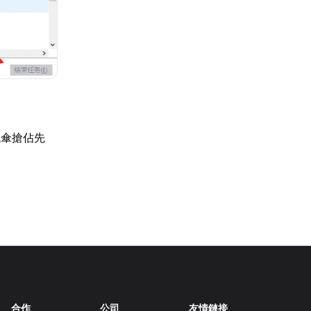
跳傘搶佔先
合作
公司
友情鏈接