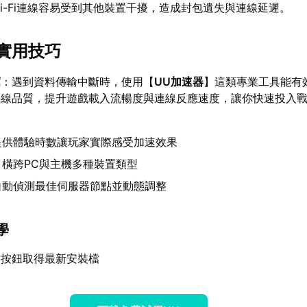
i-Fi連線容易受到其他裝置干擾，造成封包遺失與連線延遲。
實用技巧
薦
：遇到資料傳輸中斷時，使用【
UU加速器
】這類專業工具能有
連線品質，提升遊戲載入流暢度與連線反應速度，讓你快速投入
：
提供體驗時數讓玩家實際感受加速效果
】橫跨PC與主機多種裝置類型
自動偵測最佳伺服器節點並動態調整
學
方按鈕取得最新安裝檔