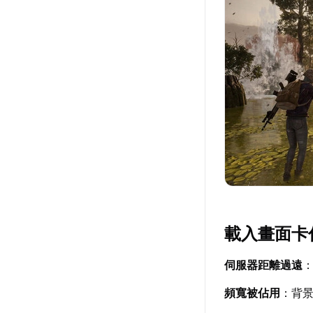
載入畫面卡
伺服器距離過遠
頻寬被佔用
：背