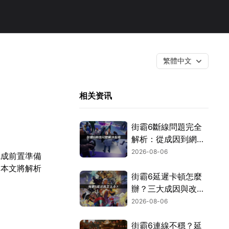
繁體中文
相关资讯
街霸6斷線問題完全
解析：從成因到網路
優化的實用攻略！
2026-08-06
完成前置準備
。本文將解析
街霸6延遲卡頓怎麼
辦？三大成因與改善
對策！
2026-08-06
街霸6連線不穩？延