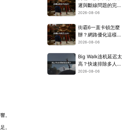
遲與斷線問題的完整
解決指南！
2026-08-06
街霸6一直卡頓怎麼
辦？網路優化這樣解
決！
2026-08-06
Big Walk连机延迟太
高？快速排除多人游
玩卡顿困扰！
2026-08-06
影響。
不足。