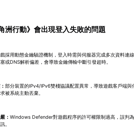
角洲行動》會出現登入失敗的問題
遊戲採用動態金鑰驗證機制，登入時需與伺服器完成多次資料連
塞或DNS解析偏差，會導致金鑰傳輸中斷引發超時。
突：
部分裝置的IPv4/IPv6雙棧協議配置異常，導致遊戲客戶端
請求被系統主動丟棄。
過嚴：
Windows Defender對遊戲程序的許可權限制過高，誤
通訊。