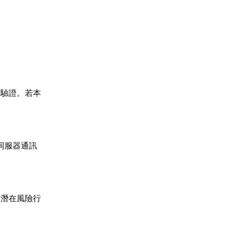
線驗證。若本
與伺服器通訊
判為潛在風險行