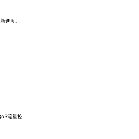
更新進度。
。
oS流量控