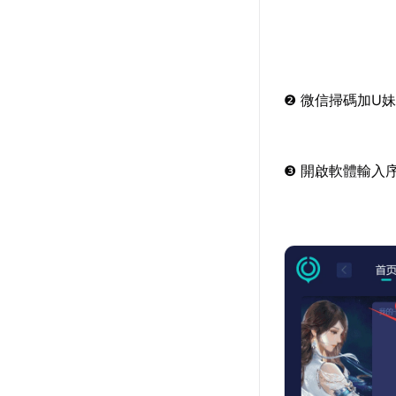
❷ 微信掃碼加U妹
❸ 開啟軟體輸入