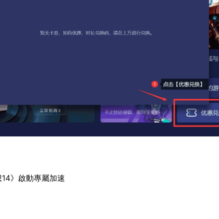
想14》啟動專屬加速