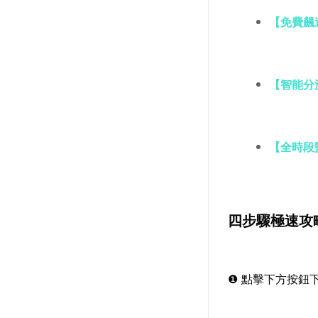
【免費飆
【智能分
【全時段
四步驟極速攻
❶ 點擊下方按鈕