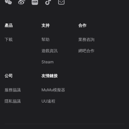
產品
支持
合作
下載
幫助
業務咨詢
遊戲資訊
網吧合作
Steam
公司
友情鏈接
服務協議
MuMu模擬器
隱私協議
UU遠程