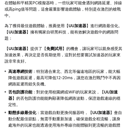
在體驗和平精英PC模擬器時，一些玩家可能會遇到網路延遲、掉線
或高ping值等問題，這會嚴重影響遊戲體驗，特別是在激烈的槍戰
中。
為了獲得最佳遊戲體驗，推薦使用【
UU加速器
】進行網路最佳化。
【
UU加速器
】擁有獨家自研黑科技，能有效解決遊戲中的網路問
題：
【
UU加速器
】提供了【
免費試用
】的機會，讓玩家可以親身感受其
加速效果，再決定是否長期使用，這對於想要嘗試加速器的玩家來
說非常友好。
高速專網技術
：特別適合東北、西北等偏遠地區的玩家，能大幅
降低遊戲延遲，最高可降低12-20ms，讓您在激烈戰鬥中不再因
網路延遲而錯失良機。
丟包防護功能
：對於使用校園網或WiFi的玩家來說，【
UU加速
器
】的丟包防護功能能夠顯著降低網路波動，保證遊戲連線的穩
定性。
動態多線最佳化
：當遊戲自動更換伺服器時，【
UU加速器
】會自
動分配最佳節點，無需手動重新加速，確保遊戲全程流暢，讓身
處海外的玩家也能透過使用海外專線功能體驗到更流暢的遊戲體