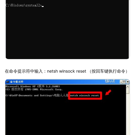
在命令提示符中输入：netsh winsock reset （按回车键执行命令）