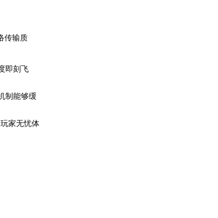
络传输质
度即刻飞
机制能够缓
助玩家无忧体