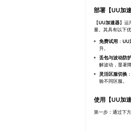
部署【
UU加
【
UU加速器
】运
量。其具有以下
免费试用
：
U
升。
丢包与波动防
解波动，显著
灵活区服切换
验不同区服。
使用【
UU加
第一步：通过下方