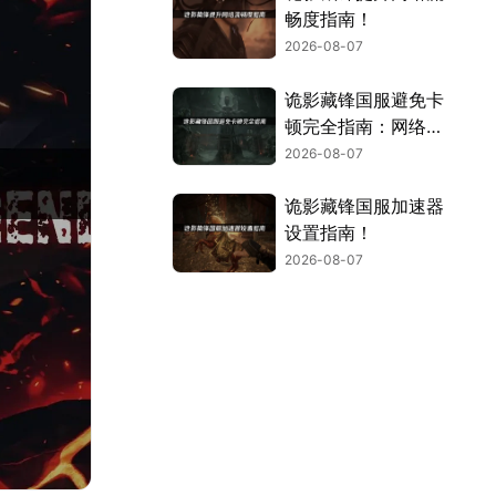
畅度指南！
2026-08-07
诡影藏锋国服避免卡
顿完全指南：网络优
化与解决技巧！
2026-08-07
诡影藏锋国服加速器
设置指南！
2026-08-07