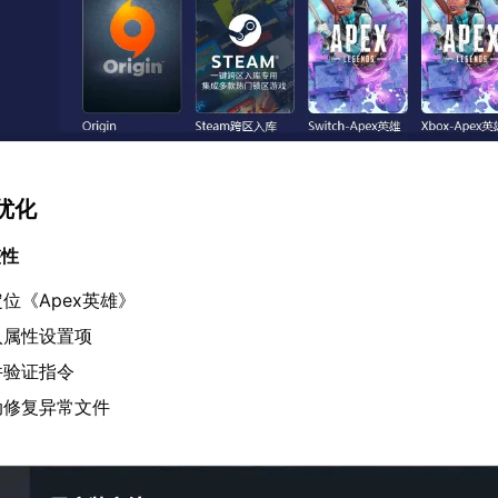
优化
整性
位《Apex英雄》
入属性设置项
件验证指令
动修复异常文件