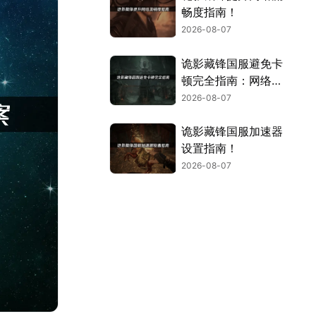
畅度指南！
2026-08-07
诡影藏锋国服避免卡
顿完全指南：网络优
化与解决技巧！
2026-08-07
诡影藏锋国服加速器
设置指南！
2026-08-07