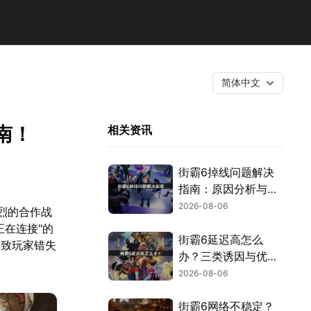
简体中文
南！
相关资讯
街霸6掉线问题解决
指南：原因分析与网
络优化技巧！
2026-08-06
烈的合作战
在连接"的
街霸6延迟高怎么
导致玩家错失
办？三类诱因与优化
解决方案！
2026-08-06
街霸6网络不稳定？