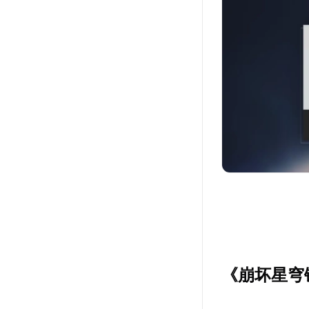
《崩坏星穹铁