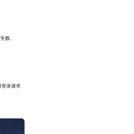
录失败。
。
得登录请求