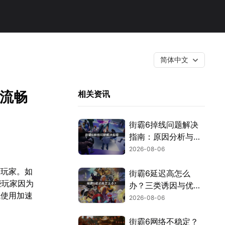
简体中文
受流畅
相关资讯
街霸6掉线问题解决
指南：原因分析与网
络优化技巧！
2026-08-06
万玩家。如
街霸6延迟高怎么
些玩家因为
办？三类诱因与优化
试使用加速
解决方案！
2026-08-06
街霸6网络不稳定？