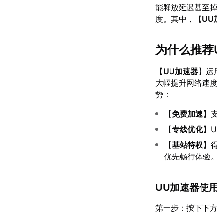
能释放延迟甚至
度。其中，【
UU
为什么推荐
【
UU加速器
】运
大幅提升网络速
势：
【
免费加速
】
【
专线优化
】
【
基站特权
】
优先畅行体验
UU加速器使
第一步：按下下方