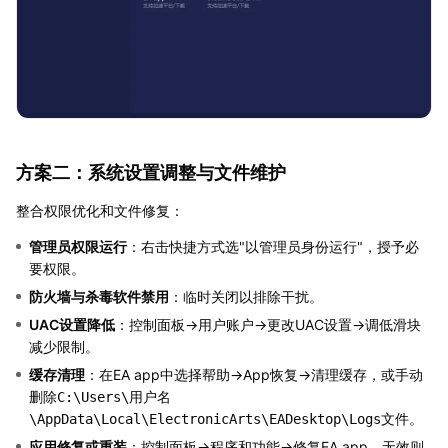
方案二：系统设置调整与文件维护
整合权限优化和文件修复：
管理员权限运行
：右击快捷方式选"以管理员身份运行"，授予必
要权限。
防火墙与杀毒软件禁用
：临时关闭以排除干扰。
UAC设置降低
：控制面板→用户账户→更改UAC设置→调低滑块
减少限制。
缓存清理
：在EA app中选择帮助→App恢复→清理缓存，或手动
删除
C:\Users\用户名
文件。
\AppData\Local\ElectronicArts\EADesktop\Logs
应用修复或重装
：控制面板→程序和功能→修复EA app，无效则