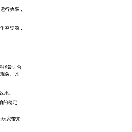
统运行效率，
戏争夺资源，
选择最适合
载现象。此
速效果。
输的稳定
，为玩家带来