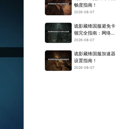
畅度指南！
2026-08-07
诡影藏锋国服避免卡
顿完全指南：网络优
化与解决技巧！
2026-08-07
诡影藏锋国服加速器
设置指南！
2026-08-07