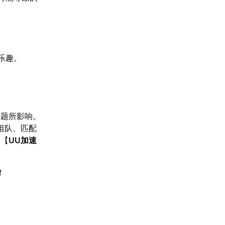
。
乐趣。
问题所影响。
组队、匹配
，【
UU加速
！