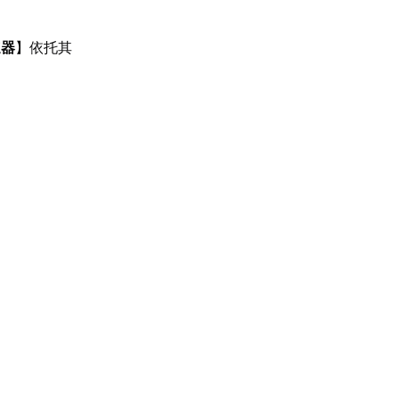
速器
】依托其
。