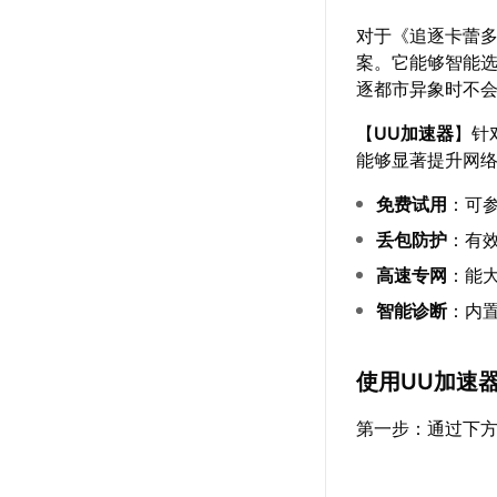
对于《追逐卡蕾
案。它能够智能
逐都市异象时不
【
UU加速器
】针
能够显著提升网
免费试用
：可
丢包防护
：有
高速专网
：能大
智能诊断
：内
使用UU加速
第一步：通过下方