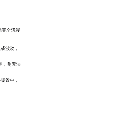
法完全沉浸
：
迟或波动，
足，则无法
斗场景中，