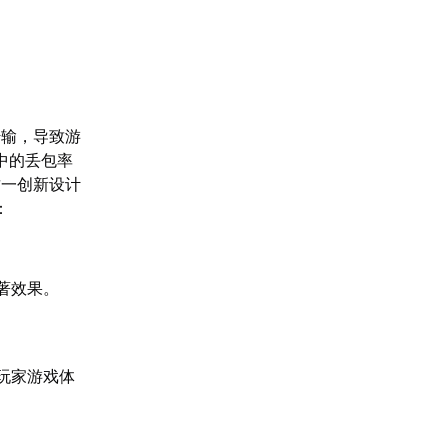
传输，导致游
中的丢包率
这一创新设计
：
著效果。
玩家游戏体