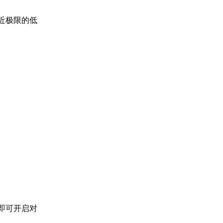
近极限的低
，即可开启对