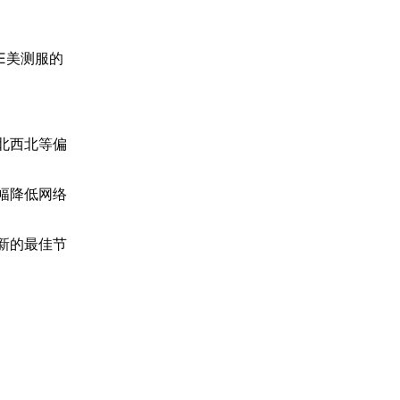
E美测服的
。
北西北等偏
。
幅降低网络
新的最佳节