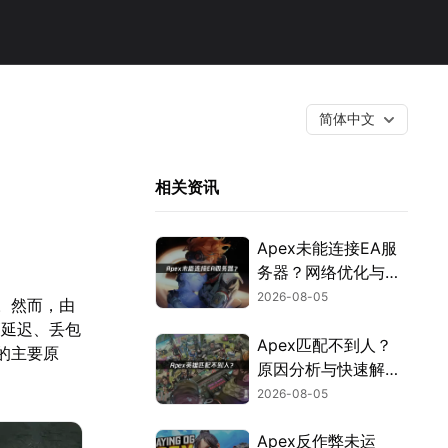
简体中文
相关资讯
Apex未能连接EA服
务器？网络优化与故
障排查指南！
2026-08-05
。然而，由
高延迟、丢包
Apex匹配不到人？
的主要原
原因分析与快速解决
方案！
2026-08-05
Apex反作弊未运