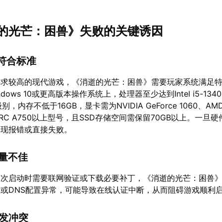
的光芒：困兽》失败的关键诱因
不符合标准
要求较高的现代游戏，《消逝的光芒：困兽》需要玩家系统满足
dows 10或更高版本操作系统上，处理器至少达到Intel i5-1340
0X级别，内存不低于16GB，显卡需为NVIDIA GeForce 1060、AMD
el ARC A750以上型号，且SSD存储空间需保留70GB以上。一旦
出现报错或直接失败。
质量不佳
首次启动时需要联网验证或下载必要补丁，《消逝的光芒：困兽
或DNS配置异常，可能导致在线认证中断，从而阻碍游戏顺利
引发冲突