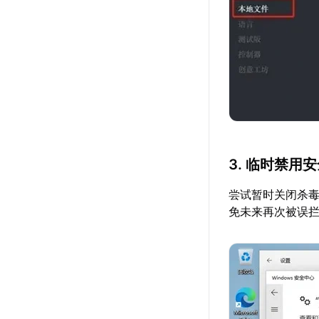
3. 临时禁用
尝试暂时关闭杀
免未来再次被误