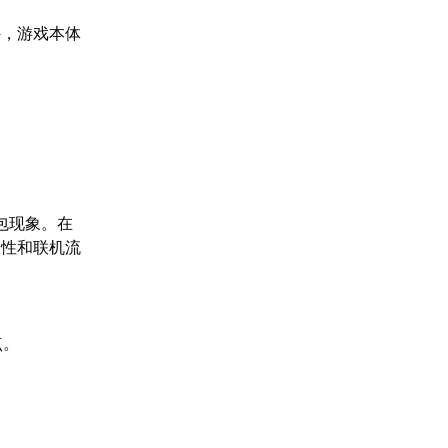
外，游戏本体
包现象。在
定性和联机流
。
点。