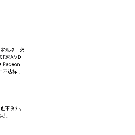
特定规格：必
0F或AMD
 Radeon
硬件不达标，
》也不例外。
启动。