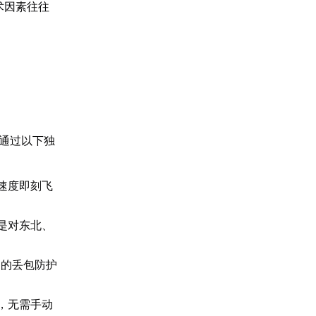
术因素往往
通过以下独
速度即刻飞
是对东北、
】的丢包防护
，无需手动