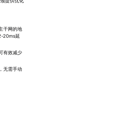
瓶颈提供优化
。
主干网的地
20ms延
可有效减少
，无需手动