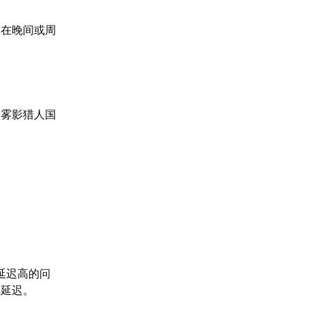
是在晚间或周
致雾影猎人国
延迟高的问
戏延迟。