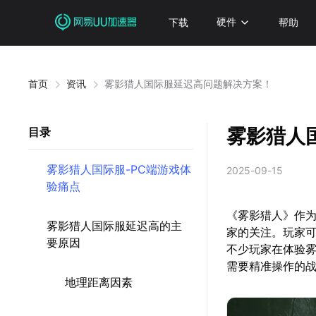
下载
硬件
帮助
首页
资讯
雾影猎人国际服延迟高问题解决方案！
雾影猎人
目录
雾影猎人国际服-PC端游戏体
2025-09-15
验痛点
《雾影猎人》作为
雾影猎人国际服延迟高的主
家的关注。玩家
要原因
不少玩家在体验
需要精准操作的
地理距离因素