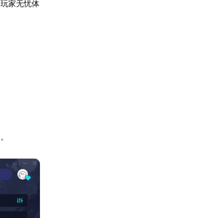
助玩家无忧体
务。