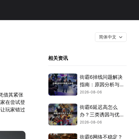
简体中文
相关资讯
街霸6掉线问题解决
指南：原因分析与网
络优化技巧！
2026-08-06
，凭借其紧张
玩家在尝试登
街霸6延迟高怎么
更让玩家错过
办？三类诱因与优化
解决方案！
2026-08-06
街霸6网络不稳定？