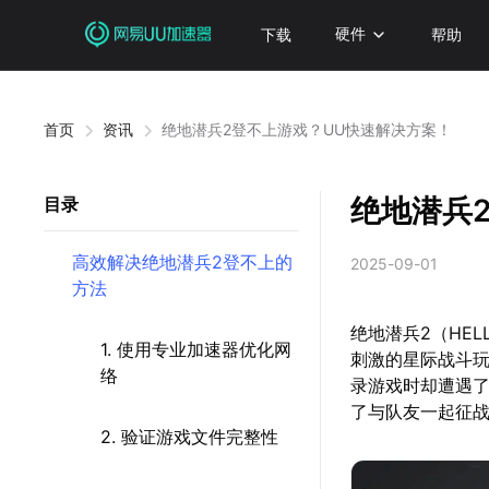
下载
硬件
帮助
首页
资讯
绝地潜兵2登不上游戏？UU快速解决方案！
绝地潜兵
目录
高效解决绝地潜兵2登不上的
2025-09-01
方法
绝地潜兵2（HE
1. 使用专业加速器优化网
刺激的星际战斗
络
录游戏时却遭遇
了与队友一起征
2. 验证游戏文件完整性